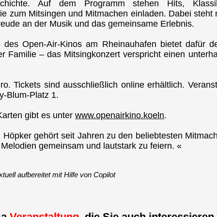
schichte. Auf dem Programm stehen Hits, Klass
ie zum Mitsingen und Mitmachen einladen. Dabei steht n
reude an der Musik und das gemeinsame Erlebnis.
 des Open-Air-Kinos am Rheinauhafen bietet dafür
er Familie – das Mitsingkonzert verspricht einen unter
. Tickets sind ausschließlich online erhältlich. Veranst
y-Blum-Platz 1.
arten gibt es unter
www.openairkino.koeln
.
u Höpker gehört seit Jahren zu den beliebtesten Mitmac
 Melodien gemeinsam und lautstark zu feiern. «
ell aufbereitet mit Hilfe von Copilot
ma
Veranstaltung
, die Sie auch interessieren