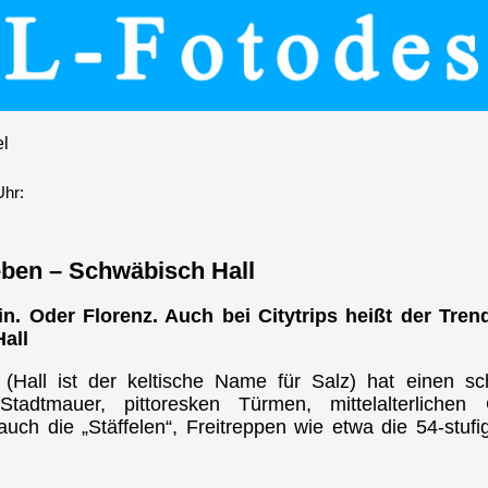
el
Uhr:
eben – Schwäbisch Hall
. Oder Florenz. Auch bei Citytrips heißt der Tren
all
t (Hall ist der keltische Name für Salz) hat einen s
 Stadtmauer, pittoresken Türmen, mittelalterlich
uch die „Stäffelen“, Freitreppen wie etwa die 54-stufi