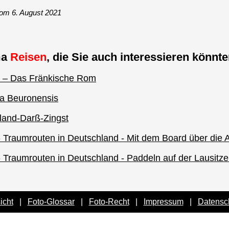
om 6. August 2021
ma
Reisen
, die Sie auch interessieren könnten
g – Das Fränkische Rom
ia Beuronensis
hland-Darß-Zingst
Traumrouten in Deutschland - Mit dem Board über die A
Traumrouten in Deutschland - Paddeln auf der Lausitz
icht
|
Foto-Glossar
|
Foto-Recht
|
Impressum
|
Datensc