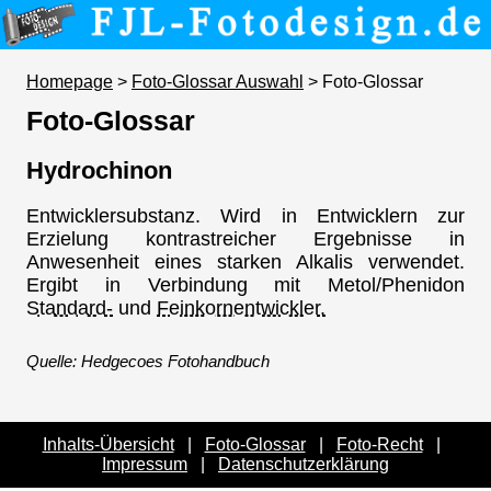
Homepage
>
Foto-Glossar Auswahl
> Foto-Glossar
Foto-Glossar
Hydrochinon
Entwicklersubstanz. Wird in Entwicklern zur
Erzielung kontrastreicher Ergebnisse in
Anwesenheit eines starken Alkalis verwendet.
Ergibt in Verbindung mit Metol/Phenidon
Standard-
und
Feinkornentwickler.
Quelle: Hedgecoes Fotohandbuch
Inhalts-Übersicht
|
Foto-Glossar
|
Foto-Recht
|
Impressum
|
Datenschutzerklärung