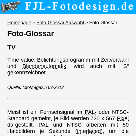
Homepage
>
Foto-Glossar Auswahl
> Foto-Glossar
Foto-Glossar
TV
Time value, Belichtungsprogramm mit Zeitvorwahl
und
Blendenautomatik,
wird auch mit "S"
gekennzeichnet.
Quelle: fotoMagazin 07/2012
Meist ist ein Fernsehsignal im
PAL-
oder NTSC-
Standard gemeint, je Bild werden 720 x 567
Pixel
dargestellt.
PAL
und NTSC arbeiten mit 50
Halbbildern je Sekunde
(interlaced),
um die