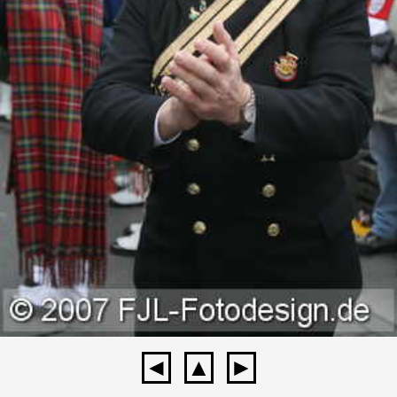
◄
▲
►