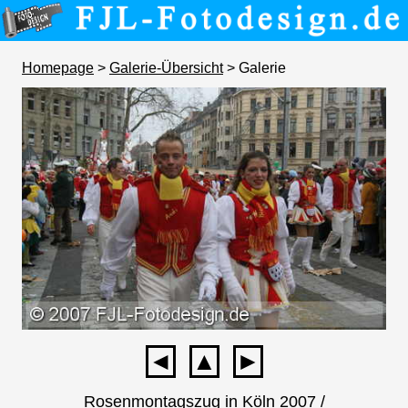
Homepage
>
Galerie-Übersicht
> Galerie
◄
▲
►
Rosenmontagszug in Köln 2007 /