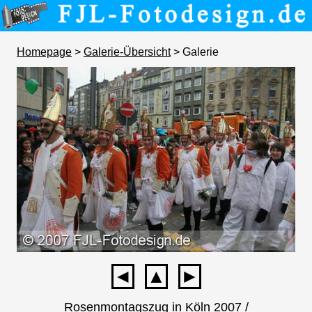
Homepage
>
Galerie-Übersicht
> Galerie
◄
▲
►
Rosenmontagszug in Köln 2007 /