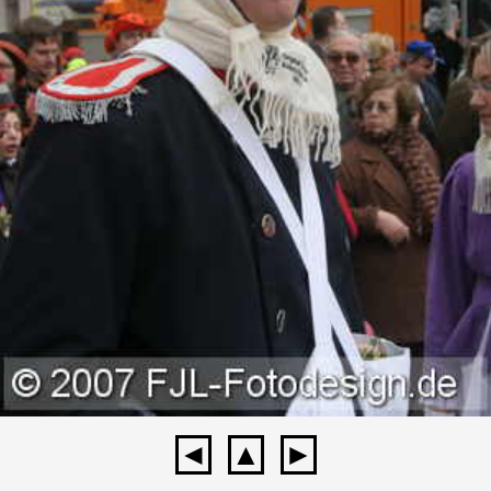
◄
▲
►