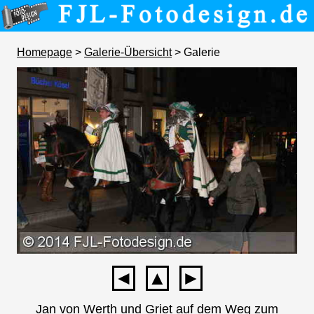
Homepage
>
Galerie-Übersicht
> Galerie
◄
▲
►
Jan von Werth und Griet auf dem Weg zum