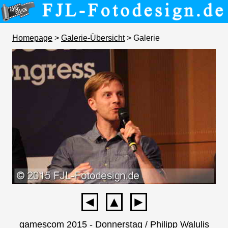
Homepage
>
Galerie-Übersicht
> Galerie
◄
▲
►
gamescom 2015 - Donnerstag / Philipp Walulis