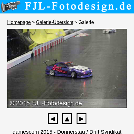
Homepage
>
Galerie-Übersicht
> Galerie
◄
▲
►
gamescom 2015 - Donnerstag / Drift Syndikat