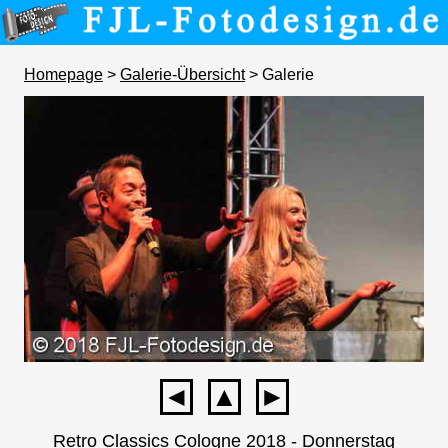
Homepage
>
Galerie-Übersicht
> Galerie
◄
▲
►
Retro Classics Cologne 2018 - Donnerstag