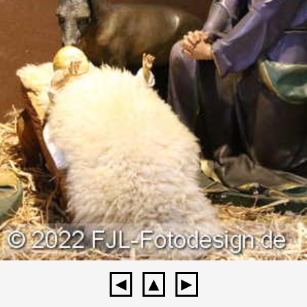
◄
▲
►