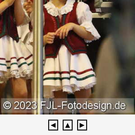
◄
▲
►