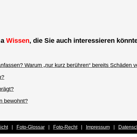
ma
Wissen
, die Sie auch interessieren könnte
anfassen? Warum „nur kurz berühren“ bereits Schäden 
n?
prägt?
en bewohnt?
icht
|
Foto-Glossar
|
Foto-Recht
|
Impressum
|
Datensc