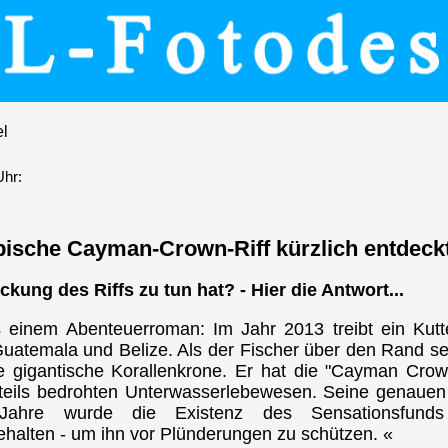
el
Uhr:
bische Cayman-Crown-Riff kürzlich entdeck
ckung des Riffs zu tun hat? - Hier die Antwort...
 einem Abenteuerroman: Im Jahr 2013 treibt ein Kutt
atemala und Belize. Als der Fischer über den Rand sein
 gigantische Korallenkrone. Er hat die "Cayman Crown
n, teils bedrohten Unterwasserlebewesen. Seine genau
Jahre wurde die Existenz des Sensationsfunds
ehalten - um ihn vor Plünderungen zu schützen. «