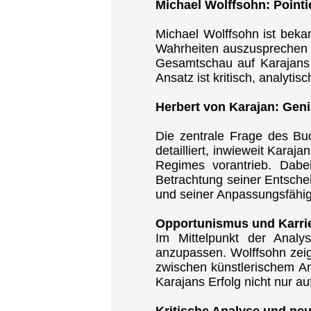
Michael Wolffsohn: Pointi
Michael Wolffsohn ist beka
Wahrheiten auszusprechen u
Gesamtschau auf Karajans 
Ansatz ist kritisch, analyti
Herbert von Karajan: Geni
Die zentrale Frage des Buc
detailliert, inwieweit Kara
Regimes vorantrieb. Dabe
Betrachtung seiner Entsche
und seiner Anpassungsfähigk
Opportunismus und Karri
Im Mittelpunkt der Analys
anzupassen. Wolffsohn zeig
zwischen künstlerischem Ans
Karajans Erfolg nicht nur 
Kritische Analyse und ne