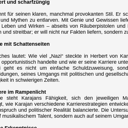
ert und scharfzüngig
nnt für seinen klaren, manchmal provokanten Stil. Er s
nd Mythen zu entlarven. Mit Genie und Gewissen liefert
Leben und Wirken – abseits von Räuberpistolen und 
sch und streitbar; er will nicht nur Fakten liefern, sonde
e mit Schattenseiten
hes lautet: Wie viel „Nazi“ steckte in Herbert von Ka
jan opportunistisch handelte und wie er seine Karriere u
i geht es nicht um einfache Schuldzuweisung, sonde
idungen, seines Umgangs mit politischen und gesellsch
eit in schwierigen Zeiten.
ere im Rampenlicht
e steht Karajans Fähigkeit, sich den jeweiligen Ma
t, wie Karajan verschiedene Karrierestrategien entwick
pruch und politischer Realität balancierte. Die Unters
auf musikalischem Talent, sondern auch auf seinem Umg
ue Erkenntnisse