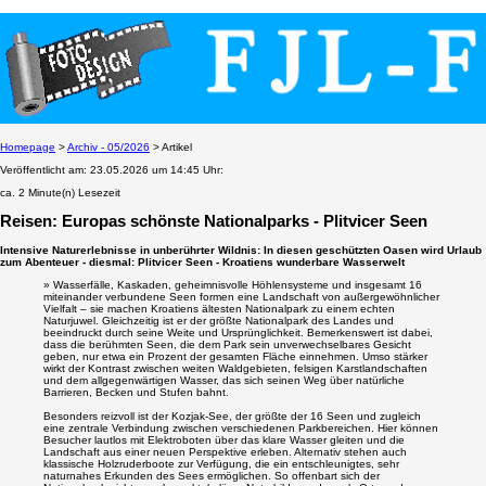
Homepage
>
Archiv - 05/2026
> Artikel
Veröffentlicht am: 23.05.2026 um 14:45 Uhr:
ca. 2 Minute(n) Lesezeit
Reisen:
Europas schönste Nationalparks - Plitvicer Seen
Intensive Naturerlebnisse in unberührter Wildnis: In diesen geschützten Oasen wird Urlaub
zum Abenteuer - diesmal: Plitvicer Seen - Kroatiens wunderbare Wasserwelt
» Wasserfälle, Kaskaden, geheimnisvolle Höhlensysteme und insgesamt 16
miteinander verbundene Seen formen eine Landschaft von außergewöhnlicher
Vielfalt – sie machen Kroatiens ältesten Nationalpark zu einem echten
Naturjuwel. Gleichzeitig ist er der größte Nationalpark des Landes und
beeindruckt durch seine Weite und Ursprünglichkeit. Bemerkenswert ist dabei,
dass die berühmten Seen, die dem Park sein unverwechselbares Gesicht
geben, nur etwa ein Prozent der gesamten Fläche einnehmen. Umso stärker
wirkt der Kontrast zwischen weiten Waldgebieten, felsigen Karstlandschaften
und dem allgegenwärtigen Wasser, das sich seinen Weg über natürliche
Barrieren, Becken und Stufen bahnt.
Besonders reizvoll ist der Kozjak-See, der größte der 16 Seen und zugleich
eine zentrale Verbindung zwischen verschiedenen Parkbereichen. Hier können
Besucher lautlos mit Elektroboten über das klare Wasser gleiten und die
Landschaft aus einer neuen Perspektive erleben. Alternativ stehen auch
klassische Holzruderboote zur Verfügung, die ein entschleunigtes, sehr
naturnahes Erkunden des Sees ermöglichen. So offenbart sich der