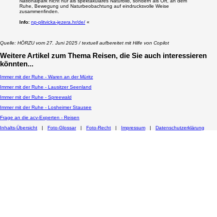
Nationalpark nicht nur als spektakuläres Naturbild, sondern als Ort, an dem
Ruhe, Bewegung und Naturbeobachtung auf eindrucksvolle Weise
zusammenfinden.
Info:
np-plitvicka-jezera.hr/de/
«
Quelle: HÖRZU vom 27. Juni 2025 / textuell aufbereitet mit Hilfe von Copilot
Weitere Artikel zum Thema
Reisen
, die Sie auch interessieren
könnten...
Immer mit der Ruhe - Waren an der Müritz
Immer mit der Ruhe - Lausitzer Seenland
Immer mit der Ruhe - Spreewald
Immer mit der Ruhe - Losheimer Stausee
Frage an die acv-Experten - Reisen
Inhalts-Übersicht
|
Foto-Glossar
|
Foto-Recht
|
Impressum
|
Datenschutzerklärung