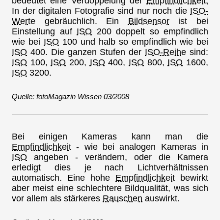
bedeutet eine Verdoppelung der
Empfindlichkeit.
In der digitalen Fotografie sind nur noch die
ISO-
Werte
gebräuchlich. Ein
Bildsensor
ist bei
Einstellung auf
ISO
200 doppelt so empfindlich
wie bei
ISO
100 und halb so empfindlich wie bei
ISO
400. Die ganzen Stufen der
ISO-Reihe
sind:
ISO
100,
ISO
200,
ISO
400,
ISO
800,
ISO
1600,
ISO
3200.
Quelle: fotoMagazin Wissen 03/2008
Bei einigen Kameras kann man die
Empfindlichkeit
- wie bei analogen Kameras in
ISO
angeben - verändern, oder die Kamera
erledigt dies je nach Lichtverhältnissen
automatisch. Eine hohe
Empfindlichkeit
bewirkt
aber meist eine schlechtere Bildqualität, was sich
vor allem als stärkeres
Rauschen
auswirkt.