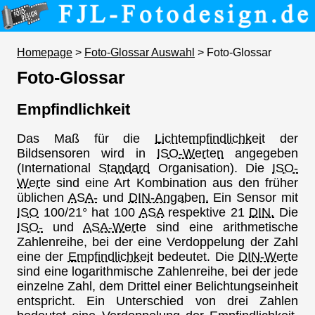
Homepage
>
Foto-Glossar Auswahl
> Foto-Glossar
Foto-Glossar
Empfindlichkeit
Das Maß für die
Lichtempfindlichkeit
der
Bildsensoren wird in
ISO-Werten
angegeben
(International
Standard
Organisation). Die
ISO-
Werte
sind eine Art Kombination aus den früher
üblichen
ASA-
und
DIN-Angaben.
Ein Sensor mit
ISO
100/21° hat 100
ASA
respektive 21
DIN.
Die
ISO-
und
ASA-Werte
sind eine arithmetische
Zahlenreihe, bei der eine Verdoppelung der Zahl
eine der
Empfindlichkeit
bedeutet. Die
DIN-Werte
sind eine logarithmische Zahlenreihe, bei der jede
einzelne Zahl, dem Drittel einer Belichtungseinheit
entspricht. Ein Unterschied von drei Zahlen